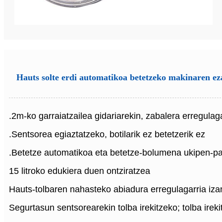
Hauts solte erdi automatikoa betetzeko makinaren e
.2m-ko garraiatzailea gidariarekin, zabalera erregulag
.Sentsorea egiaztatzeko, botilarik ez betetzerik ez
.Betetze automatikoa eta betetze-bolumena ukipen-pan
15 litroko edukiera duen ontziratzea
Hauts-tolbaren nahasteko abiadura erregulagarria iza
Segurtasun sentsorearekin tolba irekitzeko; tolba ire