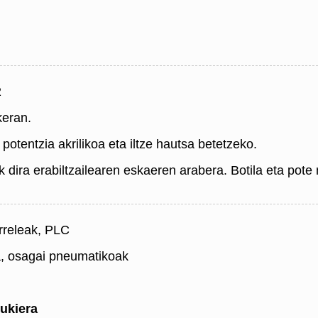
2
keran.
 potentzia akrilikoa eta iltze hautsa betetzeko.
dira erabiltzailearen eskaeren arabera. Botila eta pote
rreleak, PLC
a, osagai pneumatikoak
ukiera