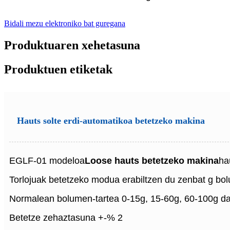
Bidali mezu elektroniko bat guregana
Produktuaren xehetasuna
Produktuen etiketak
Hauts solte erdi-automatikoa betetzeko makina
EGLF-01 modeloa
L
oose hauts betetzeko makina
ha
Torlojuak betetzeko modua erabiltzen du zenbat g bol
Normalean bolumen-tartea 0-15g, 15-60g, 60-100g da
Betetze zehaztasuna +-% 2