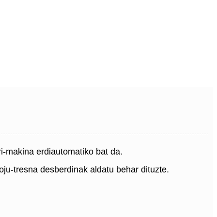
ri-makina erdiautomatiko bat da.
ju-tresna desberdinak aldatu behar dituzte.