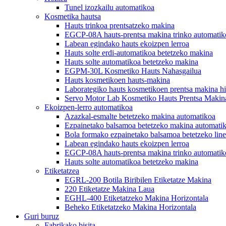
Tunel izozkailu automatikoa
Kosmetika hautsa
Hauts trinkoa prentsatzeko makina
EGCP-08A hauts-prentsa makina trinko automatik
Labean egindako hauts ekoizpen lerroa
Hauts solte erdi-automatikoa betetzeko makina
Hauts solte automatikoa betetzeko makina
EGPM-30L Kosmetiko Hauts Nahasgailua
Hauts kosmetikoen hauts-makina
Laborategiko hauts kosmetikoen prentsa makina hi
Servo Motor Lab Kosmetiko Hauts Prentsa Makin
Ekoizpen-lerro automatikoa
Azazkal-esmalte betetzeko makina automatikoa
Ezpainetako balsamoa betetzeko makina automati
Bola formako ezpainetako balsamoa betetzeko lin
Labean egindako hauts ekoizpen lerroa
EGCP-08A hauts-prentsa makina trinko automatik
Hauts solte automatikoa betetzeko makina
Etiketatzea
EGRL-200 Botila Biribilen Etiketatze Makina
220 Etiketatze Makina Laua
EGHL-400 Etiketatzeko Makina Horizontala
Beheko Etiketatzeko Makina Horizontala
Guri buruz
Fabrikako bisita