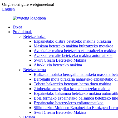
Ongi etorri gure webguneetara!
English
Etxea
Produktuak
Betetze hotza
Ezpainetako distira betetzeko makina birakaria
Maskara betetzeko makina bultzatzeko motakoa
Azazkal-esmaltea betetzeko eta estaltzeko makina
Azazkal-esmalte betetzeko makina automatikoa
Swirl Cream Betetzeko Makina
Aire-kuxin betetzeko makina
Betetze beroa
Bultzada motako berogailu nahasketa maskara bet
Berogailu mota birakaria nahasteko ezpainetako di
Tobera bakarreko betegarri beroa duen makina
2 toberako aurpegiko krema betetzeko makina
Ezpainetako balsamoa betetzeko makina automati
Bola formako ezpainetako balsamoa betetzeko lin
Ezpainetako betetze-lerro erdiautomatikoa
Silikonazko Moldeen Ezpainetako Ekoizpen Lerr
Swirl Cream Betetzeko Makina
Hoztea