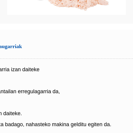
zaugarriak
arria izan daiteke
tailan erregulagarria da,
n daiteke.
kita badago, nahasteko makina gelditu egiten da.