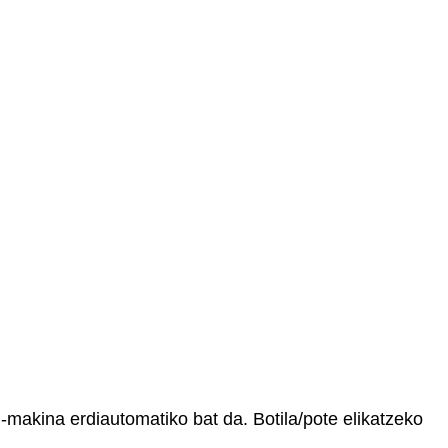
i-makina erdiautomatiko bat da. Botila/pote elikatzeko