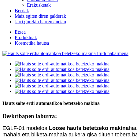
Erakusketak
Berriak
Maiz egiten diren galderak
Jarri gurekin harremanetan
Etxea
Produktuak
Kosmetika hautsa
Hauts solte erdi-automatikoa betetzeko makina
Deskribapen laburra:
EGLF-01 modeloa
L
oose hauts betetzeko makina
hau
mahaia eta bilketa-mahaia aukera gisa dituen tobera b