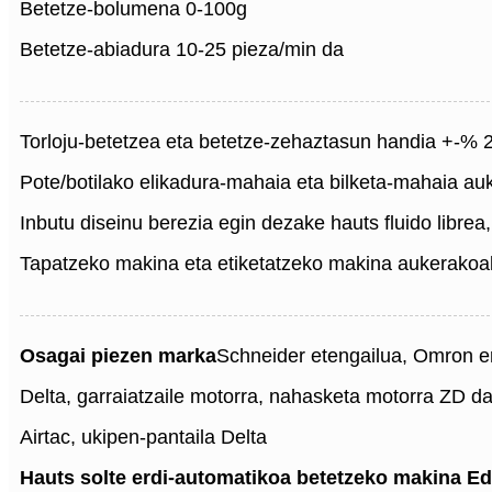
Betetze-bolumena 0-100g
Betetze-abiadura 10-25 pieza/min da
Torloju-betetzea eta betetze-zehaztasun handia +-% 
Pote/botilako elikadura-mahaia eta bilketa-mahaia au
Inbutu diseinu berezia egin dezake hauts fluido librea,
Tapatzeko makina eta etiketatzeko makina aukerakoak 
Osagai piezen marka
Schneider etengailua, Omron e
Delta, garraiatzaile motorra, nahasketa motorra ZD d
Airtac, ukipen-pantaila Delta
Hauts solte erdi-automatikoa betetzeko makina
Ed