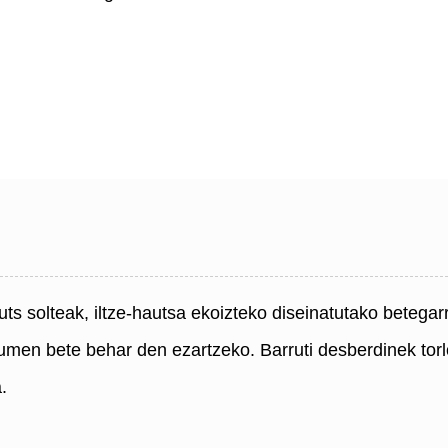
uts solteak, iltze-hautsa ekoizteko diseinatutako betegar
umen bete behar den ezartzeko. Barruti desberdinek torlo
.