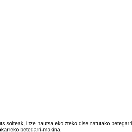
ts solteak, iltze-hautsa ekoizteko diseinatutako betegarr
akarreko betegarri-makina.