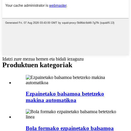
Idatzi zure mezua hemen eta bidali iezaguzu
Produktuen kategoriak
Ezpainetako balsamoa betetzeko
makina automatikoa
Bola formako ezpainetako balsamoa