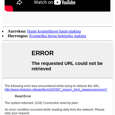
Aurrekoa:
Hauts kosmetikoen hauts-makina
Hurrengoa:
Kosmetika beroa betetzeko makina