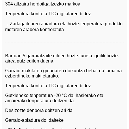
304 altzairu herdoilgaitzezko markoa
Tenperatura kontrola TIC digitalaren bidez
．Zartagailuaren abiadura eta hozte-tenperatura produktu
motaren arabera kontrolatuta
Barruan 5 garraiatzaile dituen hozte-tunela, goitik hozte-
airea putz egiten duena.
Garraio-makilaren gidariaren doikuntza behar da tamaina
ezberdineko makiletarako.
Tenperatura kontrola TIC digitalaren bidez
Gutxieneko tenperatura -20 °C da, hasierako eta
amaierako tenperatura doitzen da.
Desizozte denbora doitzen ari da
Garraio-abiadura doi daiteke