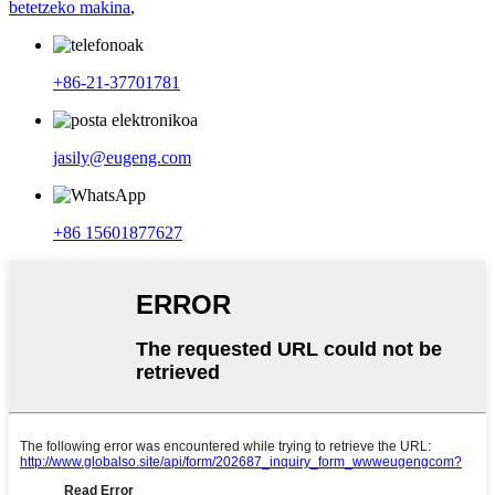
betetzeko makina
,
+86-21-37701781
jasily@eugeng.com
+86 15601877627