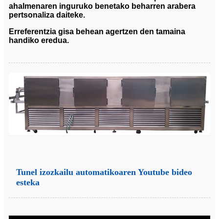
ahalmenaren inguruko benetako beharren arabera
pertsonaliza daiteke.
Erreferentzia gisa behean agertzen den tamaina
handiko eredua.
Tunel izozkailu automatikoaren Youtube bideo
esteka