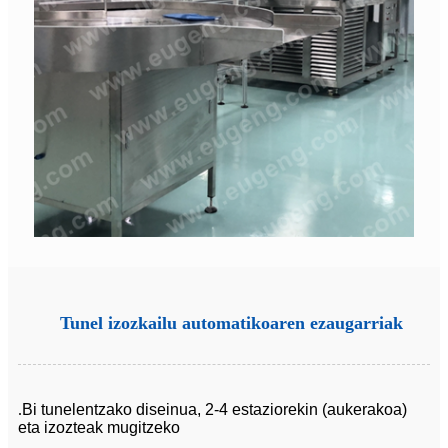
Tunel izozkailu automatikoaren ezaugarriak
.
Bi tunelentzako diseinua, 2-4 estaziorekin (aukerakoa)
eta izozteak mugitzeko