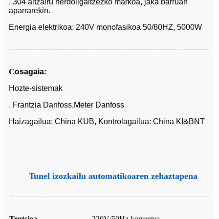
. 304 altzairu herdoilgaitzezko markoa, jaka barruan
aparrarekin.
Energia elektrikoa: 240V monofasikoa 50/60HZ, 5000W
C
osagaia:
Hozte-sistemak
. Frantzia Danfoss,Meter Danfoss
Haizagailua: China KUB, Kontrolagailua: China KI&BNT
Tunel izozkailu automatikoaren zehaztapena
Tentsioa
220V/50Hz korrontea