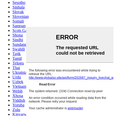
Sesotho
Sinhala
Slovak
Slovenian
Somali
Samoan
Scots Gaelic
Shona
Sindhi
Sundanese
Swahili
Tajik
Tamil
Telugu
Thai
Ukrainian
Urdu
Uzbek
Vietnamese
Welsh
Xhosa
Yiddish
Yoruba
Zulu
Kinyarwanda