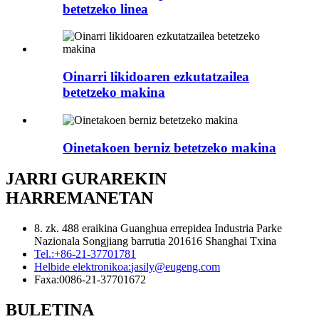
betetzeko linea
Oinarri likidoaren ezkutatzailea
betetzeko makina
Oinetakoen berniz betetzeko makina
JARRI GURAREKIN
HARREMANETAN
8. zk. 488 eraikina Guanghua errepidea Industria Parke
Nazionala Songjiang barrutia 201616 Shanghai Txina
Tel.:
+86-21-37701781
Helbide elektronikoa:
jasily@eugeng.com
Faxa:
0086-21-37701672
BULETINA