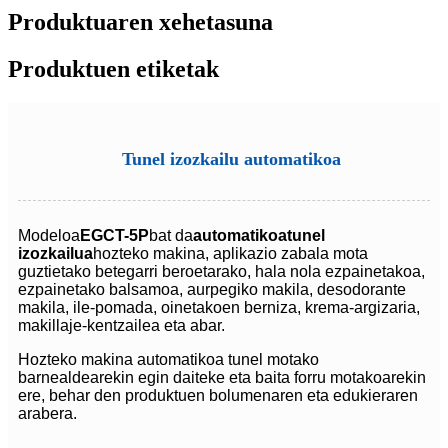
Produktuaren xehetasuna
Produktuen etiketak
Tunel izozkailu automatikoa
Modeloa
EGCT-5P
bat da
automatikoa
tunel
izozkailua
hozteko makina, aplikazio zabala mota
guztietako betegarri beroetarako, hala nola ezpainetakoa,
ezpainetako balsamoa, aurpegiko makila, desodorante
makila, ile-pomada, oinetakoen berniza, krema-argizaria,
makillaje-kentzailea eta abar.
Hozteko makina automatikoa tunel motako
barnealdearekin egin daiteke eta baita forru motakoarekin
ere, behar den produktuen bolumenaren eta edukieraren
arabera.