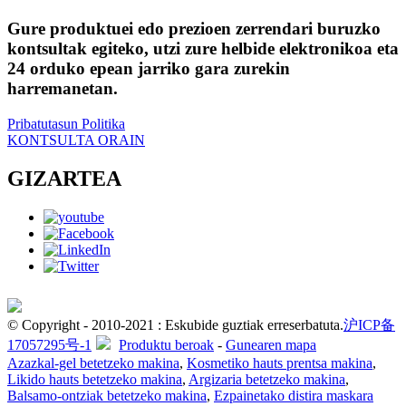
Gure produktuei edo prezioen zerrendari buruzko
kontsultak egiteko, utzi zure helbide elektronikoa eta
24 orduko epean jarriko gara zurekin
harremanetan.
Pribatutasun Politika
KONTSULTA ORAIN
GIZARTEA
© Copyright - 2010-2021 : Eskubide guztiak erreserbatuta.
沪ICP备
17057295号-1
Produktu beroak
-
Gunearen mapa
Azazkal-gel betetzeko makina
,
Kosmetiko hauts prentsa makina
,
Likido hauts betetzeko makina
,
Argizaria betetzeko makina
,
Balsamo-ontziak betetzeko makina
,
Ezpainetako distira maskara