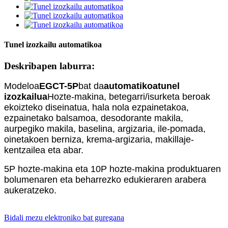
Tunel izozkailu automatikoa
Deskribapen laburra:
Modeloa
EGCT-5P
bat da
automatikoa
tunel
izozkailua
Hozte-makina, betegarri/isurketa beroak
ekoizteko diseinatua, hala nola ezpainetakoa,
ezpainetako balsamoa, desodorante makila,
aurpegiko makila, baselina, argizaria, ile-pomada,
oinetakoen berniza, krema-argizaria, makillaje-
kentzailea eta abar.
5P hozte-makina eta 10P hozte-makina produktuaren
bolumenaren eta beharrezko edukieraren arabera
aukeratzeko.
Bidali mezu elektroniko bat guregana