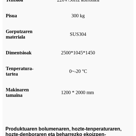
Pisua
300 kg
Gorputzaren
SUS304
materiala
Dimentsioak
2500*1045*1450
Tenperatura-
0~-20 °C
tartea
Makinaren
1200 * 2000 mm
tamaina
Produktuaren bolumenaren, hozte-tenperaturaren,
hozte-denboraren eta beharrezko ekoizpen-