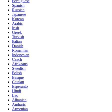
Portuguese
Spanish
Russian
Japanese
Korean
Arabic
Irish
Greek
Turkish
Italian
Danish
Romanian
Indonesian
Czech
Afrikaans
Swedish
Polish
Basque
Catalan
Esperanto
Hindi
Lao
Albanian
Amharic
Armenian