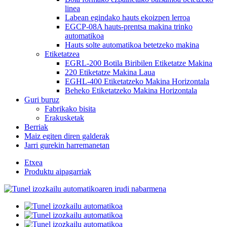
linea
Labean egindako hauts ekoizpen lerroa
EGCP-08A hauts-prentsa makina trinko
automatikoa
Hauts solte automatikoa betetzeko makina
Etiketatzea
EGRL-200 Botila Biribilen Etiketatze Makina
220 Etiketatze Makina Laua
EGHL-400 Etiketatzeko Makina Horizontala
Beheko Etiketatzeko Makina Horizontala
Guri buruz
Fabrikako bisita
Erakusketak
Berriak
Maiz egiten diren galderak
Jarri gurekin harremanetan
Etxea
Produktu aipagarriak