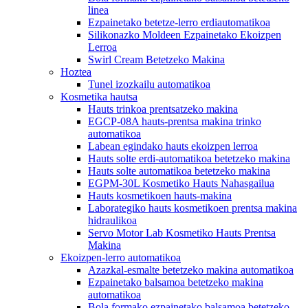
linea
Ezpainetako betetze-lerro erdiautomatikoa
Silikonazko Moldeen Ezpainetako Ekoizpen
Lerroa
Swirl Cream Betetzeko Makina
Hoztea
Tunel izozkailu automatikoa
Kosmetika hautsa
Hauts trinkoa prentsatzeko makina
EGCP-08A hauts-prentsa makina trinko
automatikoa
Labean egindako hauts ekoizpen lerroa
Hauts solte erdi-automatikoa betetzeko makina
Hauts solte automatikoa betetzeko makina
EGPM-30L Kosmetiko Hauts Nahasgailua
Hauts kosmetikoen hauts-makina
Laborategiko hauts kosmetikoen prentsa makina
hidraulikoa
Servo Motor Lab Kosmetiko Hauts Prentsa
Makina
Ekoizpen-lerro automatikoa
Azazkal-esmalte betetzeko makina automatikoa
Ezpainetako balsamoa betetzeko makina
automatikoa
Bola formako ezpainetako balsamoa betetzeko