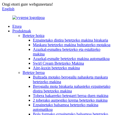
Ongi etorri gure webguneetara!
English
Etxea
Produktuak
Betetze hotza
Ezpainetako distira betetzeko makina birakaria
Maskara betetzeko makina bultzatzeko motakoa
Azazkal-esmaltea betetzeko eta estaltzeko
makina
Azazkal-esmalte betetzeko makina automatikoa
Swirl Cream Betetzeko Makina
Aire-kuxin betetzeko makina
Betetze beroa
Bultzada motako berogailu nahasketa maskara
betetzeko makina
Berogailu mota birakaria nahasteko ezpainetako
distira betetzeko makina
Tobera bakarreko betegarri beroa duen makina
2 toberako aurpegiko krema betetzeko makina
Ezpainetako balsamoa betetzeko makina
automatikoa
Bola formako ezpainetako balsamoa betetzeko