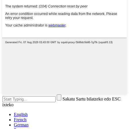
Sakatu Sartu bilatzeko edo ESC
ixteko
English
French
German