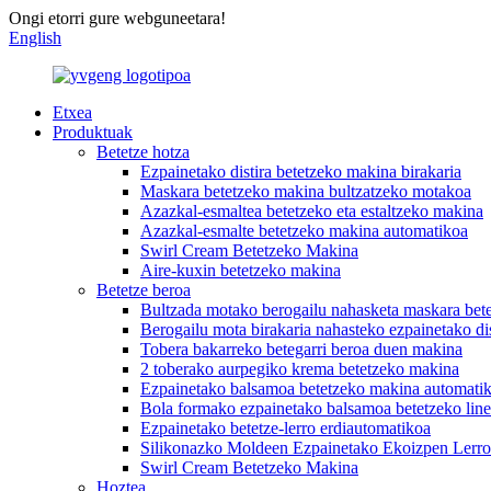
Ongi etorri gure webguneetara!
English
Etxea
Produktuak
Betetze hotza
Ezpainetako distira betetzeko makina birakaria
Maskara betetzeko makina bultzatzeko motakoa
Azazkal-esmaltea betetzeko eta estaltzeko makina
Azazkal-esmalte betetzeko makina automatikoa
Swirl Cream Betetzeko Makina
Aire-kuxin betetzeko makina
Betetze beroa
Bultzada motako berogailu nahasketa maskara bet
Berogailu mota birakaria nahasteko ezpainetako di
Tobera bakarreko betegarri beroa duen makina
2 toberako aurpegiko krema betetzeko makina
Ezpainetako balsamoa betetzeko makina automati
Bola formako ezpainetako balsamoa betetzeko lin
Ezpainetako betetze-lerro erdiautomatikoa
Silikonazko Moldeen Ezpainetako Ekoizpen Lerr
Swirl Cream Betetzeko Makina
Hoztea