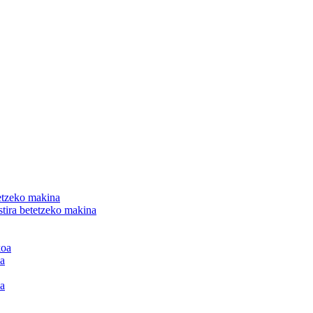
etzeko makina
stira betetzeko makina
koa
ea
oa