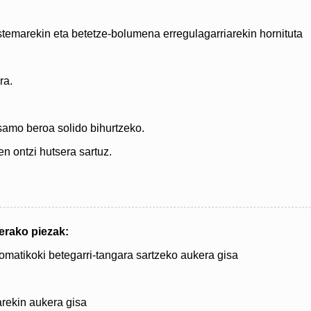
stemarekin eta betetze-bolumena erregulagarriarekin hornituta
ra.
samo beroa solido bihurtzeko.
 ontzi hutsera sartuz.
erako piezak:
tomatikoki betegarri-tangara sartzeko aukera gisa
arekin aukera gisa