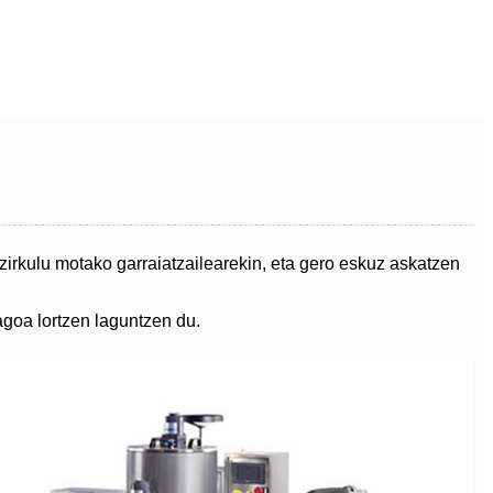
irkulu motako garraiatzailearekin, eta gero eskuz askatzen
agoa lortzen laguntzen du.