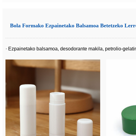
Bola Formako Ezpainetako Balsamoa Betetzeko Lerr
· Ezpainetako balsamoa, desodorante makila, petrolio-gelat