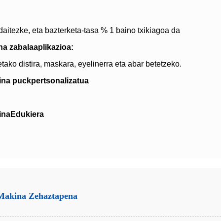
aitezke, eta bazterketa-tasa % 1 baino txikiagoa da
na zabala
aplikazioa:
etako distira, maskara, eyelinerra eta abar betetzeko.
ina puck
pertsonalizatua
ina
Edukiera
 Makina Zehaztapena