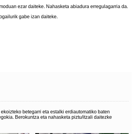
n moduan ezar daiteke. Nahasketa abiadura erregulagarria da.
ogailurik gabe izan daiteke.
ekoizteko betegarri eta estalki erdiautomatiko baten
egokia. Berokuntza eta nahasketa piztu/itzali daitezke