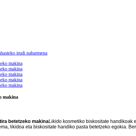
ko makina
tira betetzeko makina
Likido kosmetiko biskositate handikoak e
rema, likidoa eta biskositate handiko pasta betetzeko egokia. Be