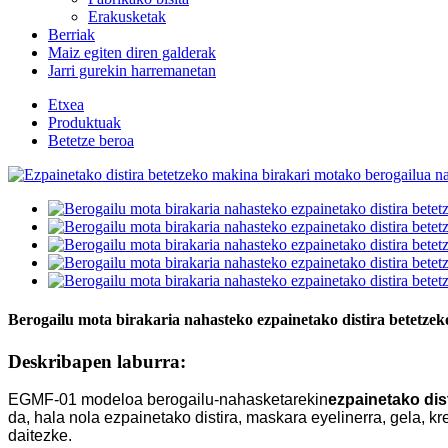
Erakusketak
Berriak
Maiz egiten diren galderak
Jarri gurekin harremanetan
Etxea
Produktuak
Betetze beroa
Berogailu mota birakaria nahasteko ezpainetako distira betetze
Deskribapen laburra:
EGMF-01 modeloa berogailu-nahasketarekin
ezpainetako dis
da, hala nola ezpainetako distira, maskara eyelinerra, gela, k
daitezke.