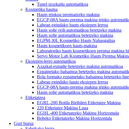
Tunel izozkailu automatikoa
Kosmetika hautsa
Hauts trinkoa prentsatzeko makina
EGCP-08A hauts-prentsa makina trinko automatik
Labean egindako hauts ekoizpen lerroa
Hauts solte erdi-automatikoa betetzeko makina
Hauts solte automatikoa betetzeko makina
EGPM-30L Kosmetiko Hauts Nahasgailua
Hauts kosmetikoen hauts-makina
Laborategiko hauts kosmetikoen prentsa makina hi
Servo Motor Lab Kosmetiko Hauts Prentsa Makin
Ekoizpen-lerro automatikoa
Azazkal-esmalte betetzeko makina automatikoa
Ezpainetako balsamoa betetzeko makina automati
Bola formako ezpainetako balsamoa betetzeko lin
Labean egindako hauts ekoizpen lerroa
EGCP-08A hauts-prentsa makina trinko automatik
Hauts solte automatikoa betetzeko makina
Etiketatzea
EGRL-200 Botila Biribilen Etiketatze Makina
220 Etiketatze Makina Laua
EGHL-400 Etiketatzeko Makina Horizontala
Beheko Etiketatzeko Makina Horizontala
Guri buruz
Fabrikako bisita