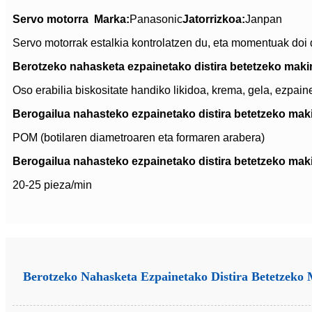
Servo motorra
Marka:
Panasonic
Jatorrizkoa:
Janpan
Servo motorrak estalkia kontrolatzen du, eta momentuak doi d
Berotzeko nahasketa ezpainetako distira betetzeko maki
Oso erabilia biskositate handiko likidoa, krema, gela, ezpain
Berogailua nahasteko ezpainetako distira betetzeko mak
POM (botilaren diametroaren eta formaren arabera)
Berogailua nahasteko ezpainetako distira betetzeko mak
20-25 pieza/min
Berotzeko Nahasketa Ezpainetako Distira Betetzeko