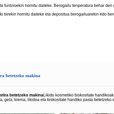
ta funtzioekin hornitu daiteke. Berogailu tenperatura behar de
o birekin hornitu daiteke eta depositua berogailuarekin edo ber
ira betetzeko makina
stira betetzeko makina
Likido kosmetiko biskositate handikoak 
a, gela, krema, likidoa eta biskositate handiko pasta betetzeko 