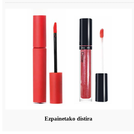
Ezpainetako distira