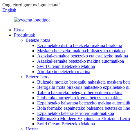
Ongi etorri gure webguneetara!
English
Etxea
Produktuak
Betetze hotza
Ezpainetako distira betetzeko makina birakaria
Maskara betetzeko makina bultzatzeko motakoa
Azazkal-esmaltea betetzeko eta estaltzeko makina
Azazkal-esmalte betetzeko makina automatikoa
Swirl Cream Betetzeko Makina
Aire-kuxin betetzeko makina
Betetze beroa
Bultzada motako berogailu nahasketa maskara bet
Berogailu mota birakaria nahasteko ezpainetako di
Tobera bakarreko betegarri beroa duen makina
2 toberako aurpegiko krema betetzeko makina
Ezpainetako balsamoa betetzeko makina automati
Bola formako ezpainetako balsamoa betetzeko lin
Ezpainetako betetze-lerro erdiautomatikoa
Silikonazko Moldeen Ezpainetako Ekoizpen Lerr
Swirl Cream Betetzeko Makina
Hoztea