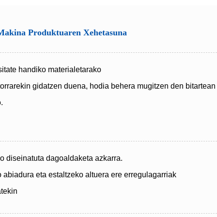
 Makina Produktuaren Xehetasuna
ositate handiko materialetarako
otorrarekin gidatzen duena, hodia behera mugitzen den bitartean
.
ko diseinatuta dago
aldaketa azkarra.
 abiadura eta estaltzeko altuera ere erregulagarriak
tekin