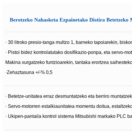
Berotzeko Nahasketa Ezpainetako Distira Betetzeko
· 30 litroko presio-tanga multzo 1, barneko tapoiarekin, bisk
· Pistoi bidez kontrolatutako dosifikazio-ponpa, eta servo-m
Makina xurgatzeko funtzioarekin, tantaka erortzea saihesteko
·Zehaztasuna +/-% 0,5
· Betetze-unitatea erraz desmuntatzeko eta berriro muntatze
· Servo-motorren estalkia
unitatea momentu doitua, estaltzeko
· Ukipen-pantaila kontrol sistema Mitsubishi markako PLC ba