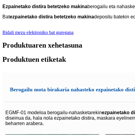
Ezpainetako distira betetzeko makina
berogailu eta nahaske
Bat
ezpainetako distira betetzeko makina
depositu batekin ed
Bidali mezu elektroniko bat guregana
Produktuaren xehetasuna
Produktuen etiketak
Berogailu mota birakaria nahasteko ezpainetako dist
EGMF-01 modeloa berogailu-nahasketarekin
ezpainetako di
diseinua da, hala nola ezpainetako distira, maskara eyelinerr
beharren arabera.