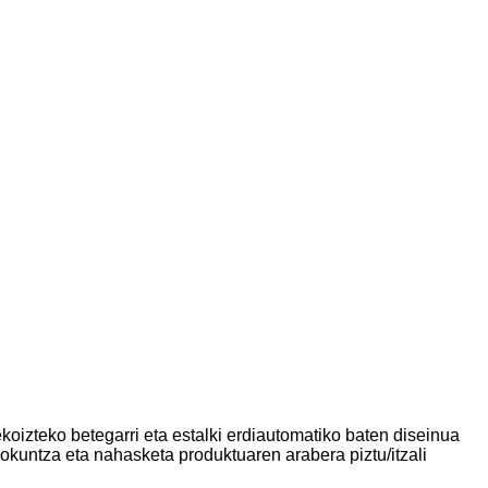
koizteko betegarri eta estalki erdiautomatiko baten diseinua
rokuntza eta nahasketa produktuaren arabera piztu/itzali