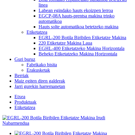
linea
Labean egindako hauts ekoizpen lerroa
EGCP-08A hauts-prentsa makina trinko
automatikoa
Hauts solte automatikoa betetzeko makina
Etiketatzea
EGRL-200 Botila Biribilen Etiketatze Makina
220 Etiketatze Makina Laua
EGHL-400 Etiketatzeko Makina Horizontala
Beheko Etiketatzeko Makina Horizontala
Guri buruz
Fabrikako bisita
Erakusketak
Berriak
Maiz egiten diren galderak
Jarri gurekin harremanetan
Etxea
Produktuak
Etiketatzea