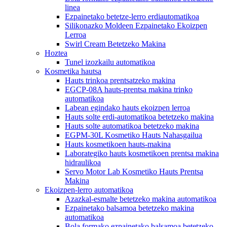
linea
Ezpainetako betetze-lerro erdiautomatikoa
Silikonazko Moldeen Ezpainetako Ekoizpen
Lerroa
Swirl Cream Betetzeko Makina
Hoztea
Tunel izozkailu automatikoa
Kosmetika hautsa
Hauts trinkoa prentsatzeko makina
EGCP-08A hauts-prentsa makina trinko
automatikoa
Labean egindako hauts ekoizpen lerroa
Hauts solte erdi-automatikoa betetzeko makina
Hauts solte automatikoa betetzeko makina
EGPM-30L Kosmetiko Hauts Nahasgailua
Hauts kosmetikoen hauts-makina
Laborategiko hauts kosmetikoen prentsa makina
hidraulikoa
Servo Motor Lab Kosmetiko Hauts Prentsa
Makina
Ekoizpen-lerro automatikoa
Azazkal-esmalte betetzeko makina automatikoa
Ezpainetako balsamoa betetzeko makina
automatikoa
Bola formako ezpainetako balsamoa betetzeko