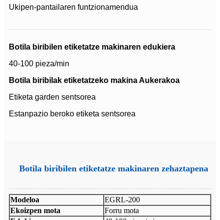
Ukipen-pantailaren funtzionamendua
Botila biribilen etiketatze makinaren edukiera
40-100 pieza/min
Botila biribilak etiketatzeko makina Aukerakoa
Etiketa garden sentsorea
Estanpazio beroko etiketa sentsorea
Botila biribilen etiketatze makinaren zehaztapena
Modeloa
EGRL-200
Ekoizpen mota
Forru mota