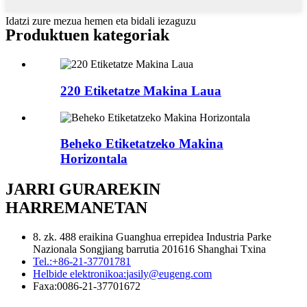
Idatzi zure mezua hemen eta bidali iezaguzu
Produktuen kategoriak
220 Etiketatze Makina Laua
Beheko Etiketatzeko Makina
Horizontala
JARRI GURAREKIN
HARREMANETAN
8. zk. 488 eraikina Guanghua errepidea Industria Parke
Nazionala Songjiang barrutia 201616 Shanghai Txina
Tel.:
+86-21-37701781
Helbide elektronikoa:
jasily@eugeng.com
Faxa:
0086-21-37701672