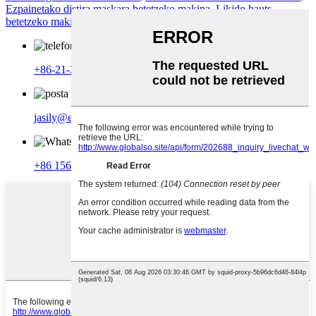
Ezpainetako distira maskara betetzeko makina
,
Likido hauts
betetzeko makina
,
+86-21-37701781
jasily@eugeng.com
+86 15601877627