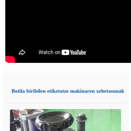
Botila biribilen etiketatze makinaren xehetasunak