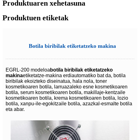
Produktuaren xehetasuna
Produktuen etiketak
Botila biribilak etiketatzeko makina
EGRL-200 modeloa
botila biribilak etiketatzeko
makina
etiketatze-makina erdiautomatiko bat da, botila
biribilak ekoizteko diseinatua, hala nola, toner
kosmetikoaren botila, larruazaleko esne kosmetikoaren
botila, serum kosmetikoaren botila, makillaje-kentzaile
kosmetikoaren botila, krema kosmetikoaren botila, lozio
botila, xanpu-ile-egokitzaile botila, azazkal-esmalte botila
eta abar.