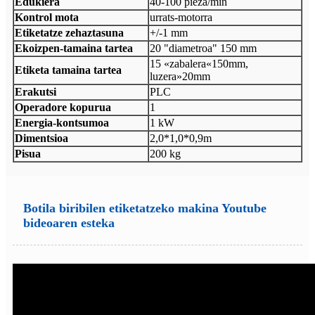
Edukiera
40-100 pieza/min
Kontrol mota
urrats-motorra
Etiketatze zehaztasuna
+/-1 mm
Ekoizpen-tamaina tartea
20 "diametroa" 150 mm
15 «zabalera«150mm,
Etiketa tamaina tartea
luzera»20mm
Erakutsi
PLC
Operadore kopurua
1
Energia-kontsumoa
1 kW
Dimentsioa
2,0*1,0*0,9m
Pisua
200 kg
Botila biribilen etiketatzeko makina Youtube
bideoaren esteka