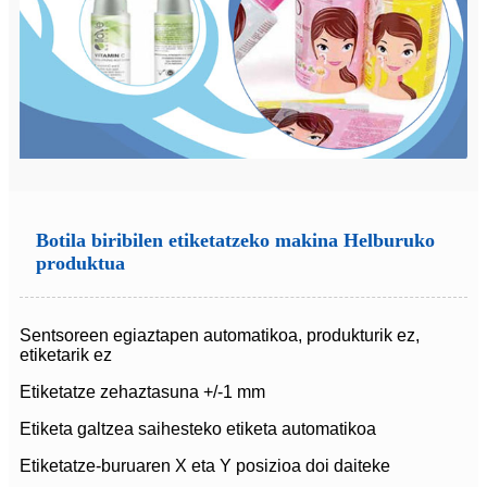
Botila biribilen etiketatzeko makina Helburuko
produktua
Sentsoreen egiaztapen automatikoa, produkturik ez,
etiketarik ez
Etiketatze zehaztasuna +/-1 mm
Etiketa galtzea saihesteko etiketa automatikoa
Etiketatze-buruaren X eta Y posizioa doi daiteke