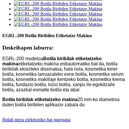
EGRL-200 Botila Biribilen Etiketatze Makina
Deskribapen laburra:
EGRL-200 modeloa
Botila biribilak etiketatzeko
makina
etiketatzeko makina erdiautomatiko bat da, botila
biribilak ekoizteko diseinatua, hala nola, kosmetika toner
botila, kosmetika larruazaleko esne botila, kosmetika serum
botila, kosmetika makillaje kentzeko botila, kosmetika krema
botila, fundazio botila, lozio botila, xanpu ile-egokitzaile
botila, azazkal-esmalte botila eta abar.
Botila biribilak etiketatzeko makina
20 mm-ko diametroa
duten botila biribilen aplikazio zabala du
Bidali mezu elektroniko bat guregana