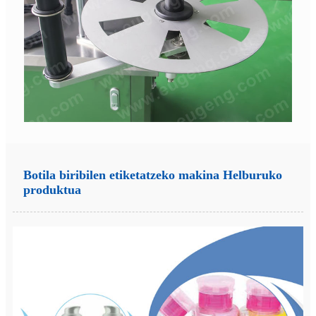
Botila biribilen etiketatzeko makina Helburuko
produktua