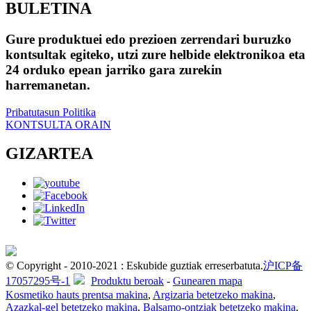
BULETINA
Gure produktuei edo prezioen zerrendari buruzko
kontsultak egiteko, utzi zure helbide elektronikoa eta
24 orduko epean jarriko gara zurekin
harremanetan.
Pribatutasun Politika
KONTSULTA ORAIN
GIZARTEA
© Copyright - 2010-2021 : Eskubide guztiak erreserbatuta.
沪ICP备
17057295号-1
Produktu beroak
-
Gunearen mapa
Kosmetiko hauts prentsa makina
,
Argizaria betetzeko makina
,
Azazkal-gel betetzeko makina
,
Balsamo-ontziak betetzeko makina
,