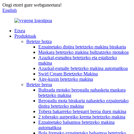
Ongi etorri gure webguneetara!
English
Etxea
Produktuak
Betetze hotza
Ezpainetako distira betetzeko makina birakaria
Maskara betetzeko makina bultzatzeko motakoa
Azazkal-esmaltea betetzeko eta estaltzeko
makina
Azazkal-esmalte betetzeko makina automatikoa
Swirl Cream Betetzeko Makina
Aire-kuxin betetzeko makina
Betetze beroa
Bultzada motako berogailu nahasketa maskara
betetzeko makina
Berogailu mota birakaria nahasteko ezpainetako
distira betetzeko makina
Tobera bakarreko betegarri beroa duen makina
2 toberako aurpegiko krema betetzeko makina
Ezpainetako balsamoa betetzeko makina
automatikoa
Bola formako ezpainetako balsamoa betetzeko