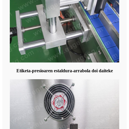
Etiketa-presioaren estaldura-arrabola doi daiteke