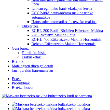
linea
Labean egindako hauts ekoizpen lerroa
EGCP-08A hauts-prentsa makina trinko
automatikoa
Hauts solte automatikoa betetzeko makina
Etiketatzea
EGRL-200 Botila Biribilen Etiketatze Makina
220 Etiketatze Makina Laua
EGHL-400 Etiketatzeko Makina Horizontala
Beheko Etiketatzeko Makina Horizontala
Guri buruz
Fabrikako bisita
Erakusketak
Berriak
Maiz egiten diren galderak
Jarri gurekin harremanetan
Etxea
Produktuak
Betetze hotza