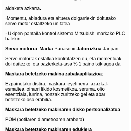
aldaketa azkarra.
·Momentu, abiadura eta altuera doigarriekin doitutako
servo-motor estaltzeko unitatea
· Ukipen-pantaila kontrol sistema Mitsubishi markako PLC
batekin
Servo motorra
Marka:
Panasonic
Jatorrizkoa:
Janpan
Servo motorrak estalkia kontrolatzen du, eta momentuak
doi daitezke, eta bazterketa-tasa % 1 baino txikiagoa da
Maskara betetzeko makina zabala
aplikazioa:
Ezpainetako distira, maskara, eyelinerra, azazkal-
esmaltea, oinarri likido kosmetikoa, seruma, olio
esentziala, lurrina, hortzak zuritzeko gel eta abar
betetzeko oso erabilia.
Maskara betetzeko makinaren disko pertsonalizatua
POM (botilaren diametroaren arabera)
Maskara betetzeko makinaren edukiera