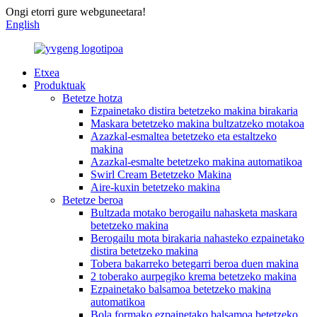
Ongi etorri gure webguneetara!
English
Etxea
Produktuak
Betetze hotza
Ezpainetako distira betetzeko makina birakaria
Maskara betetzeko makina bultzatzeko motakoa
Azazkal-esmaltea betetzeko eta estaltzeko
makina
Azazkal-esmalte betetzeko makina automatikoa
Swirl Cream Betetzeko Makina
Aire-kuxin betetzeko makina
Betetze beroa
Bultzada motako berogailu nahasketa maskara
betetzeko makina
Berogailu mota birakaria nahasteko ezpainetako
distira betetzeko makina
Tobera bakarreko betegarri beroa duen makina
2 toberako aurpegiko krema betetzeko makina
Ezpainetako balsamoa betetzeko makina
automatikoa
Bola formako ezpainetako balsamoa betetzeko