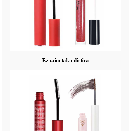
Ezpainetako distira