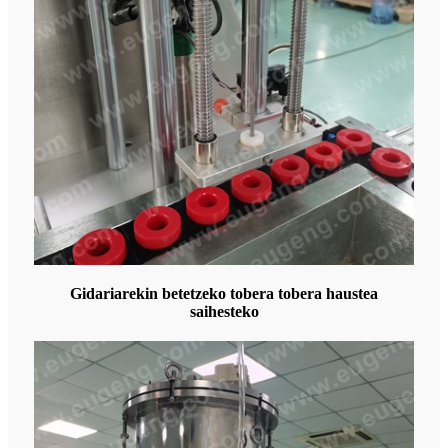
Gidariarekin betetzeko tobera tobera haustea
saihesteko