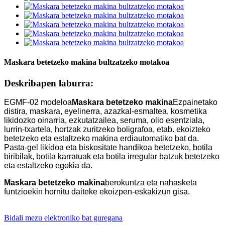
Maskara betetzeko makina bultzatzeko motakoa
Deskribapen laburra:
EGMF-02 modeloa
Maskara betetzeko makina
Ezpainetako
distira, maskara, eyelinerra, azazkal-esmaltea, kosmetika
likidozko oinarria, ezkutatzailea, seruma, olio esentziala,
lurrin-txartela, hortzak zuritzeko boligrafoa, etab. ekoizteko
betetzeko eta estaltzeko makina erdiautomatiko bat da.
Pasta-gel likidoa eta biskositate handikoa betetzeko, botila
biribilak, botila karratuak eta botila irregular batzuk betetzeko
eta estaltzeko egokia da.
Maskara betetzeko makina
berokuntza eta nahasketa
funtzioekin hornitu daiteke ekoizpen-eskakizun gisa.
Bidali mezu elektroniko bat guregana