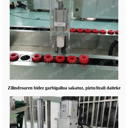
Zilindroaren bidez garbigailua sakatuz, piztu/itzali daiteke