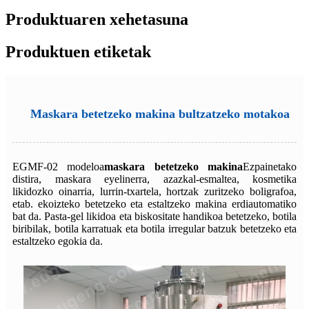
Produktuaren xehetasuna
Produktuen etiketak
Maskara betetzeko makina bultzatzeko motakoa
EGMF-02 modeloa
maskara betetzeko makina
Ezpainetako
distira, maskara eyelinerra, azazkal-esmaltea, kosmetika
likidozko oinarria, lurrin-txartela, hortzak zuritzeko boligrafoa,
etab. ekoizteko betetzeko eta estaltzeko makina erdiautomatiko
bat da. Pasta-gel likidoa eta biskositate handikoa betetzeko, botila
biribilak, botila karratuak eta botila irregular batzuk betetzeko eta
estaltzeko egokia da.