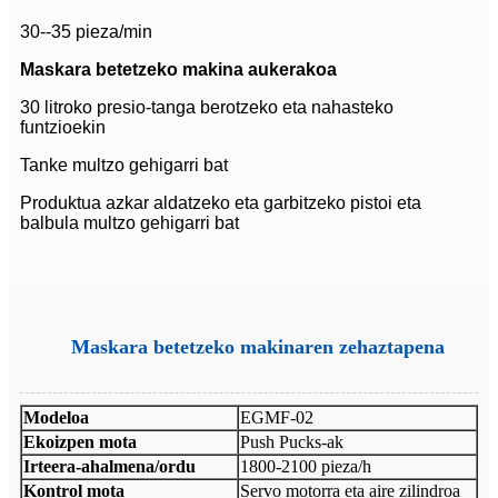
30--35 pieza/min
Maskara betetzeko makina aukerakoa
30 litroko presio-tanga berotzeko eta nahasteko
funtzioekin
Tanke multzo gehigarri bat
Produktua azkar aldatzeko eta garbitzeko pistoi eta
balbula multzo gehigarri bat
Maskara betetzeko makinaren zehaztapena
Modeloa
EGMF-02
Ekoizpen mota
Push Pucks-ak
Irteera-ahalmena/ordu
1800-2100 pieza/h
Kontrol mota
Servo motorra eta aire zilindroa