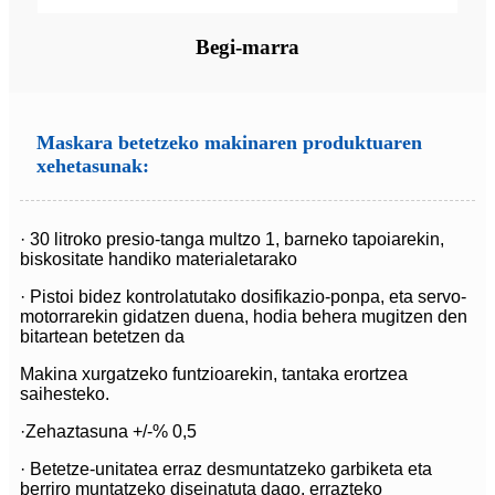
Begi-marra
Maskara betetzeko makinaren produktuaren
xehetasunak:
· 30 litroko presio-tanga multzo 1, barneko tapoiarekin,
biskositate handiko materialetarako
· Pistoi bidez kontrolatutako dosifikazio-ponpa, eta servo-
motorrarekin gidatzen duena, hodia behera mugitzen den
bitartean betetzen da
Makina xurgatzeko funtzioarekin, tantaka erortzea
saihesteko.
·Zehaztasuna +/-% 0,5
· Betetze-unitatea erraz desmuntatzeko garbiketa eta
berriro muntatzeko diseinatuta dago, errazteko