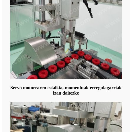
Servo motorraren estalkia, momentuak erregulagarriak
izan daitezke