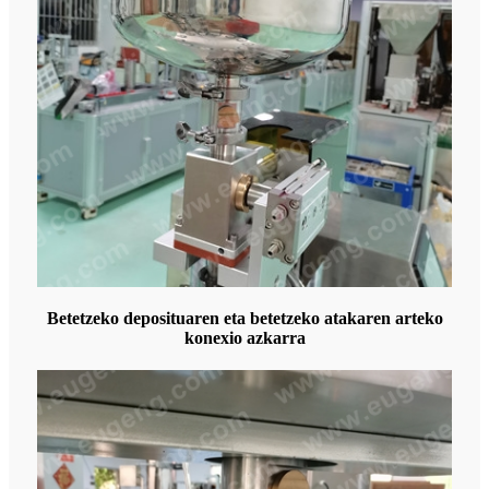
Betetzeko deposituaren eta betetzeko atakaren arteko
konexio azkarra