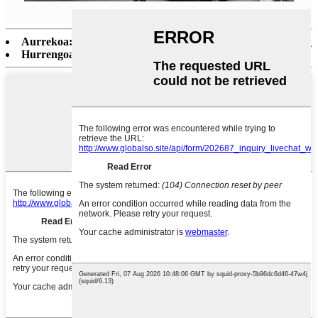
Aurrekoa:
EGCP-08A hauts-prentsa makina trinko automatikoa
Hurrengoa:
Hauts solte erdi-automatikoa betetzeko makina