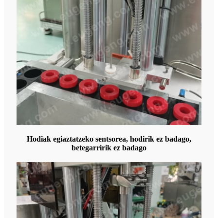
Hodiak egiaztatzeko sentsorea, hodirik ez badago,
betegarririk ez badago