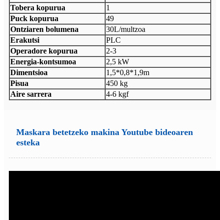
Tobera kopurua
1
Puck kopurua
49
Ontziaren bolumena
30L/multzoa
Erakutsi
PLC
Operadore kopurua
2-3
Energia-kontsumoa
2,5 kW
Dimentsioa
1,5*0,8*1,9m
Pisua
450 kg
Aire sarrera
4-6 kgf
Maskara betetzeko makina Youtube bideoaren
esteka