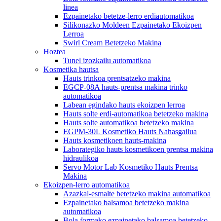
linea
Ezpainetako betetze-lerro erdiautomatikoa
Silikonazko Moldeen Ezpainetako Ekoizpen
Lerroa
Swirl Cream Betetzeko Makina
Hoztea
Tunel izozkailu automatikoa
Kosmetika hautsa
Hauts trinkoa prentsatzeko makina
EGCP-08A hauts-prentsa makina trinko
automatikoa
Labean egindako hauts ekoizpen lerroa
Hauts solte erdi-automatikoa betetzeko makina
Hauts solte automatikoa betetzeko makina
EGPM-30L Kosmetiko Hauts Nahasgailua
Hauts kosmetikoen hauts-makina
Laborategiko hauts kosmetikoen prentsa makina
hidraulikoa
Servo Motor Lab Kosmetiko Hauts Prentsa
Makina
Ekoizpen-lerro automatikoa
Azazkal-esmalte betetzeko makina automatikoa
Ezpainetako balsamoa betetzeko makina
automatikoa
Bola formako ezpainetako balsamoa betetzeko